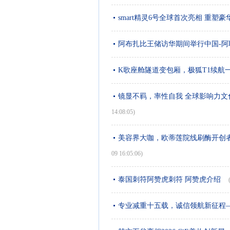
smart精灵6号全球首次亮相 重塑
阿布扎比王储访华期间举行中国-阿
K歌座舱隧道变包厢，极狐T1续航
镜显不羁，率性自我 全球影响力文化偶像 
14:08:05)
美容界大咖，欧蒂莲院线刷酶开创
09 16:05:06)
泰国刺符阿赞虎刺符 阿赞虎介绍
专业减重十五载，诚信领航新征程—