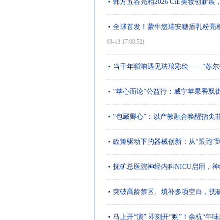
韩方五谷亮相2026 CiE美妆创新展
全球首发！蒙牛悠瑞安糖盾乳粉亮相
03-13 17:08:52)
当千年唢呐遇见珐琅彩绘——“苏尔
“苹心而论”公益行：威宁苹果香飘
“包藏卿心”：以产教融合唤醒指尖
政策驱动下的器械创新：从“跟跑”到
抚矿总医院神经内科NICU启用，
突破高龄禁区、填补多项空白，抚
马上开“演” 即刻开“购”！余杭“