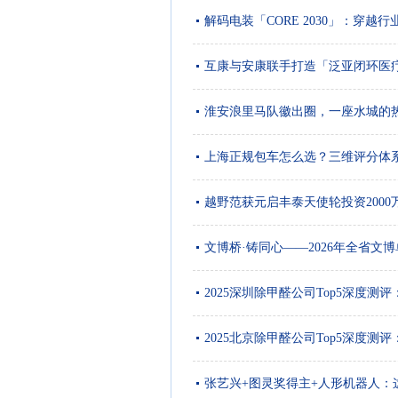
解码电装「CORE 2030」：穿
互康与安康联手打造「泛亚闭环医
淮安浪里马队徽出圈，一座水城的
上海正规包车怎么选？三维评分体系
越野范获元启丰泰天使轮投资2000
文博桥·铸同心——2026年全省
2025深圳除甲醛公司Top5深度测
2025北京除甲醛公司Top5深度测
张艺兴+图灵奖得主+人形机器人：