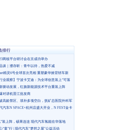
击排行
023两核平台研讨会在京成功举办
品谈｜濮存昕：青牛以待，热爱不减
mart精灵6号全球首次亮相 重塑豪华掀背轿车新
行业观察】宁波卡艾迪：为全球创意装上“可落
新驱动发展，红旗新能源技术平台重装上阵
爆对讲机晋江批发商
破高龄禁区、填补多项空白，抚矿总医院外科军
代汽车N SPACE+杭州店盛大开业，N FEST金卡
氢”装上阵，硕果连连 现代汽车氢能在华落地
心“童”行 | 现代汽车“梦想之屋”公益活动