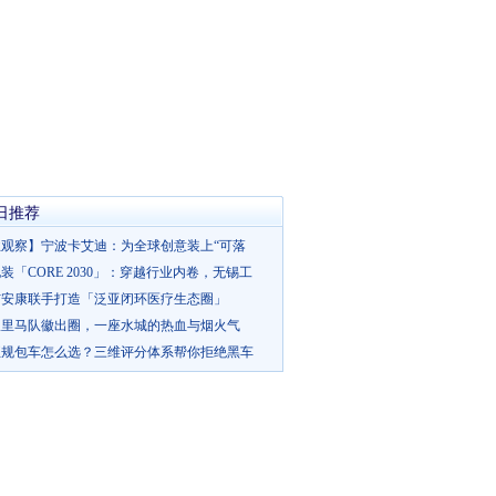
日推荐
业观察】宁波卡艾迪：为全球创意装上“可落
装「CORE 2030」：穿越行业内卷，无锡工
与安康联手打造「泛亚闭环医疗生态圈」
浪里马队徽出圈，一座水城的热血与烟火气
正规包车怎么选？三维评分体系帮你拒绝黑车