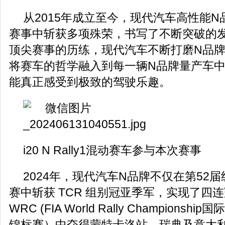
从2015年成立至今，现代汽车高性能
赛事中斩获多项殊荣，书写了不断突破的
顶尖赛事的历练，现代汽车不断打磨N品
将赛车的哲学融入到每一辆N品牌量产车
能真正感受到极致的驾驶乐趣。
i20 N Rally1混动赛车参与本次赛事
2024年，现代汽车N品牌不仅在第52
赛中斩获 TCR 组别冠亚季军，实现了四连
WRC (FIA World Rally Champions
锦标赛）中夺得蒙特卡洛站、瑞典及意大