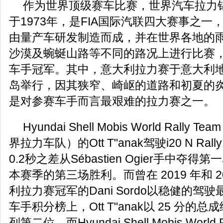
作为世界顶级赛车比赛，世界汽车拉力
于1973年，是FIA国际汽联四大赛事之
由量产车研发制造而成，并在世界各地的
沙漠及蜿蜒山路等不同的路况上进行比赛
车手冠军。其中，意大利拉力赛于意大利
岛举行，因其狭窄、崎岖的道路和初夏的
是对参赛车手而言最艰难的拉力赛之一。
Hyundai Shell Mobis World Ral
界拉力车队）的Ott T"anak驾驶i20 N R
0.2秒之差从Sébastien Ogier手中夺
本赛季的第三场胜利。而曾在 2019 年和 2
利拉力赛冠军的Dani Sordo以稳健的驾
车手积分榜上，Ott T"anak以 25 分的总成绩与
列第二位，而Hyundai Shell Mobis World