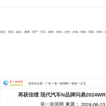
首页
- 资讯 - 娱乐 - 赛事 - 房产 - 汽车 - 财经 - 科技 - 女性 - 本地 - 时政 - 明星 - NB
您所在位置：
广告
>
第一新闻网
>
新闻
> 正文
再获佳绩 现代汽车N品牌问鼎2024W
第一新闻网
来源：
2024-06-13