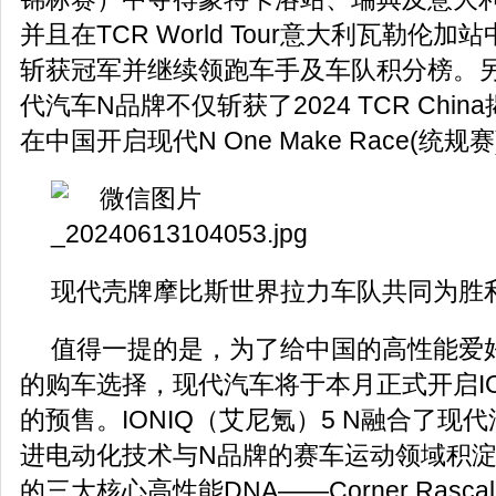
并且在TCR World Tour意大利瓦勒伦
斩获冠军并继续领跑车手及车队积分榜。
代汽车N品牌不仅斩获了2024 TCR Chi
在中国开启现代N One Make Race(统规赛
现代壳牌摩比斯世界拉力车队共同为胜
值得一提的是，为了给中国的高性能爱
的购车选择，现代汽车将于本月正式开启ION
的预售。IONIQ（艾尼氪）5 N融合了现代
进电动化技术与N品牌的赛车运动领域积淀
的三大核心高性能DNA——Corner Rasc