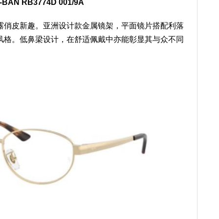
-BAN RB3774D 001/9A
露俏皮新趣。亚洲设计款金属镜架，平面镜片搭配利落
前卫风格。低鼻梁设计，在舒适佩戴中亦能彰显其与众不同