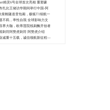
mart精灵6号全球首次亮相 重塑豪
布扎比王储访华期间举行中国-阿
歌座舱隧道变包厢，极狐T1续航一
显不羁，率性自我 全球影响力文
容界大咖，欧蒂莲院线刷酶开创者
国刺符阿赞虎刺符 阿赞虎介绍
业减重十五载，诚信领航新征程—