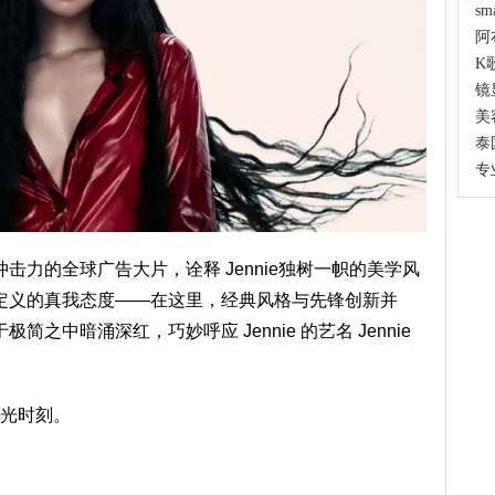
s
阿
K
镜
美
泰
专
力的全球广告大片，诠释 Jennie独树一帜的美学风
定义的真我态度——在这里，经典风格与先锋创新并
之中暗涌深红，巧妙呼应 Jennie 的艺名 Jennie
高光时刻。