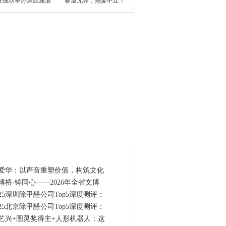
安成功举办第四届淮
赛道无界，热爱不止！
点资讯
爱华：以声音重塑价值，构筑文化
博桥·铸同心——2026年全省文博
025深圳除甲醛公司Top5深度测评：
025北京除甲醛公司Top5深度测评：
艺兴+图灵奖得主+人形机器人：这