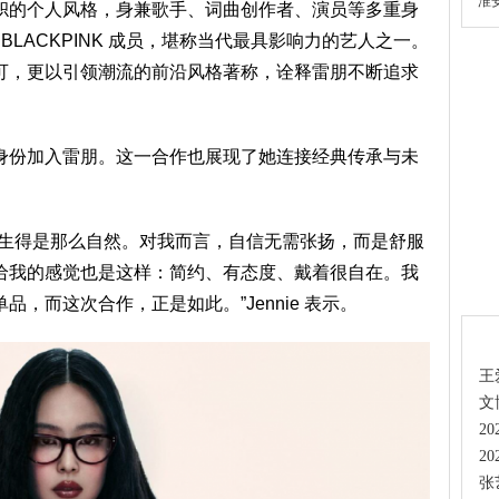
淮
帜的个人风格，身兼歌手、词曲创作者、演员等多重身
合 BLACKPINK 成员，堪称当代最具影响力的艺人之一。
受认可，更以引领潮流的前沿风格著称，诠释雷朋不断追求
身份加入雷朋。这一合作也展现了她连接经典传承与未
发生得是那么自然。对我而言，自信无需张扬，而是舒服
给我的感觉也是这样：简约、有态度、戴着很自在。我
，而这次合作，正是如此。”Jennie 表示。
热
王
文
2
2
张