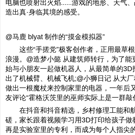
电脑也喷射出火焰......游戏的地形、天
造出真·身临其境的感受。
@马鹿 blyat 制作的“摸金模拟器”
这些“手搓党”极客创作者，正用最草根
浪漫。@造梦小懿 从建筑师转行，为了能
始与小朋友一起做机器人，从最简单的3D
出了机械臂、机械飞机;@小狮日记 从大
做出一根魔杖来控制家里的电器，一年后又
友评论“霍格沃茨里的巫师实际上是一群敲
在抖音和抖音精选，乡村修理工能和航
磋，家长跟着视频学习用3D打印给孩子做
再是实验室里的专利，而成为每个人指尖