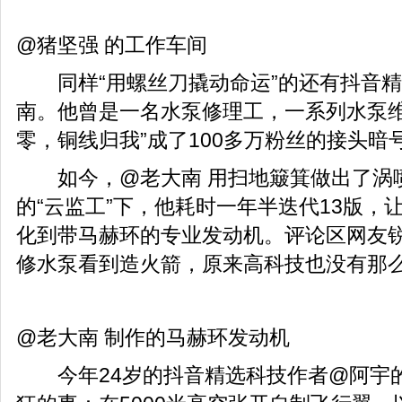
@猪坚强 的工作车间
同样“用螺丝刀撬动命运”的还有抖音精
南。他曾是一名水泵修理工，一系列水泵维
零，铜线归我”成了100多万粉丝的接头暗
如今，@老大南 用扫地簸箕做出了涡
的“云监工”下，他耗时一年半迭代13版，让
化到带马赫环的专业发动机。评论区网友锐
修水泵看到造火箭，原来高科技也没有那么
@老大南 制作的马赫环发动机
今年24岁的抖音精选科技作者@阿宇的